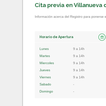
Cita previa en Villanueva 
Información acerca del Registro para ponerse en 
Horario de Apertura
Lunes
9 a 14h
Martes
9 a 14h
Miercoles
9 a 14h
Jueves
9 a 14h
Viernes
9 a 14h
Sabado
-
Domingo
-