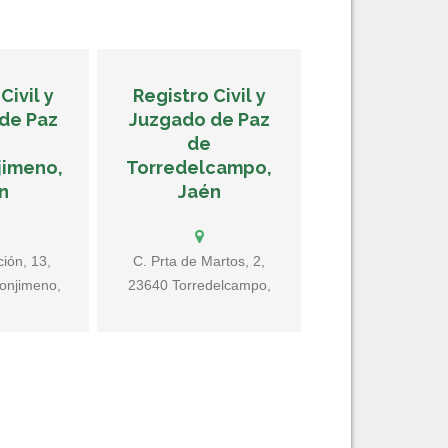
Civil y
Registro Civil y
de Paz
Juzgado de Paz
de
jimeno,
Torredelcampo,
n
Jaén
ción, 13,
C. Prta de Martos, 2,
onjimeno,
23640 Torredelcampo,
spaña
Jaén, España