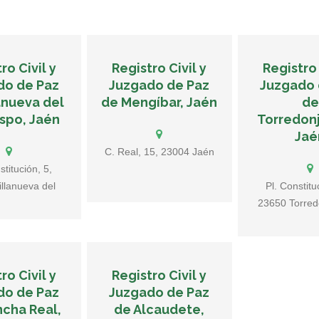
ro Civil y
Registro Civil y
Registro 
do de Paz
Juzgado de Paz
Juzgado 
anueva del
de Mengíbar, Jaén
de
spo, Jaén
Torredon
Jaé
C. Real, 15, 23004 Jaén
stitución, 5,
llanueva del
Pl. Constitu
ispo, Jaén
23650 Torred
Jaén, E
ro Civil y
Registro Civil y
do de Paz
Juzgado de Paz
cha Real,
de Alcaudete,