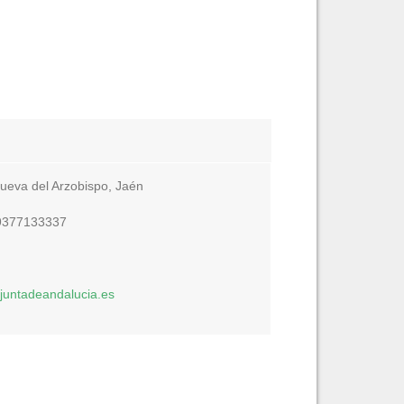
anueva del Arzobispo, Jaén
9377133337
@juntadeandalucia.es