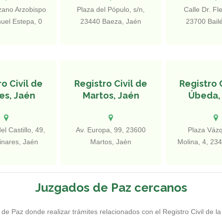
zano Arzobispo
Plaza del Pópulo, s/n,
Calle Dr. Fl
uel Estepa, 0
23440 Baeza, Jaén
23700 Bail
 Andújar, Jaén
o Civil de
Registro Civil de
Registro 
es, Jaén
Martos, Jaén
Úbeda,
l Castillo, 49,
Av. Europa, 99, 23600
Plaza Váz
inares, Jaén
Martos, Jaén
Molina, 4, 23
Jaén, E
Juzgados de Paz cercanos
de Paz donde realizar trámites relacionados con el Registro Civil de la 