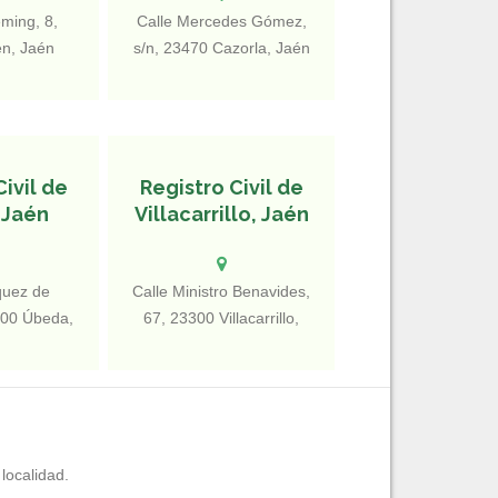
eming, 8,
Calle Mercedes Gómez,
én, Jaén
s/n, 23470 Cazorla, Jaén
Civil de
Registro Civil de
 Jaén
Villacarrillo, Jaén
quez de
Calle Ministro Benavides,
400 Úbeda,
67, 23300 Villacarrillo,
spaña
Jaén
localidad.