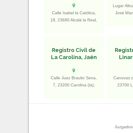
Lugar Alto
Calle Isabel la Católica,
José Man
18, 23680 Alcalá la Real,
S/N, 23740
Jaén
Registro Civil de
Registr
La Carolina, Jaén
Linar
Calle Juez Braulio Sena,
Canovas de
7, 23200 Carolina (la),
23700 L
Jaén
Juzgados 